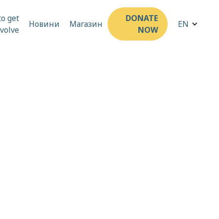
o get
DONATE
Новини
Магазин
EN
nvolve
NOW