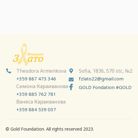
Theodora Armenkova
Sofia, 1836, 570 str., №2


+359 887 473 346
fzlato22@gmail.com

Симона Караиванова

GOLD Fondation #GOLD
+359 885 762 781
Ванеса Караиванова
+359 884 539 037
© Gold Foundation. All rights reserved 2023.