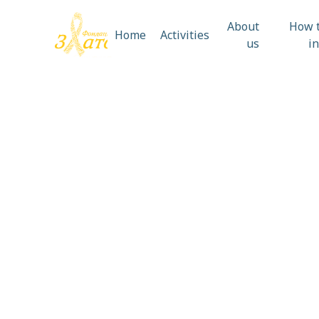
About
How t
Home
Activities
us
i