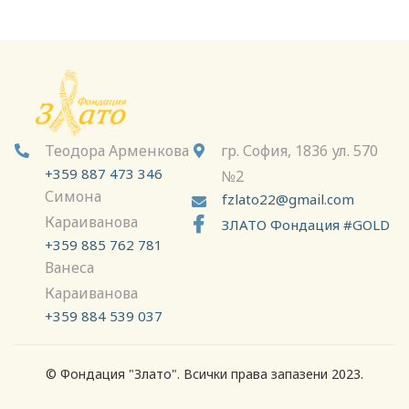

Теодора Арменкова
гр. София, 1836 ул. 570


+359 887 473 346
№2
Симона
fzlato22@gmail.com

Караиванова

ЗЛАТО Фондация #GOLD
+359 885 762 781
Ванеса
Караиванова
+359 884 539 037
© Фондация "Злато". Всички права запазени 2023.