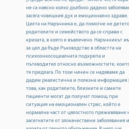
не са наясно колко дълбоко дадено заболява
засяга човешкия дух и емоционално здраве.
Целта на Наръчника е, да помогне не детето
родителите и семейството да се справи с
кризата, в която е въвлечено. Наръчникът и
за цел да бъде Ръководство в областта на
психоонкосоциалната подкрепа и
пътеводител относно възможностите, коит
тя предлага. По този начин се надяваме да
дадем реалистична и полезна информация 
това, как родителите, близките и самите
пациенти могат да получат помощ при
ситуация на емоционален стрес, който е
нормална част от цялостното преживяване 
засегнатите от злокачествени заболявания 
хората от тяхното обкръжение. В него ще