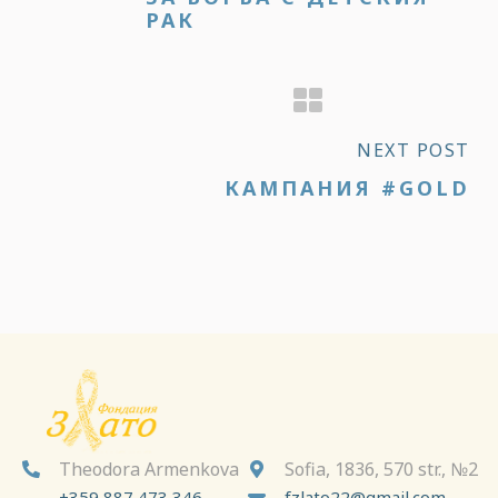
РАК
NEXT POST
КАМПАНИЯ #GOLD
Theodora Armenkova
Sofia, 1836, 570 str., №2


+359 887 473 346
fzlato22@gmail.com