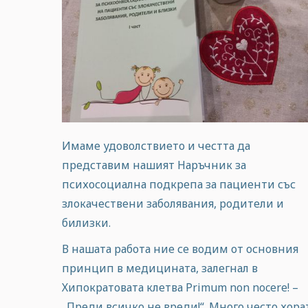
Имаме удоволствието и честта да
представим нашият Наръчник за
психосоциална подкрепа за пациенти със
злокачествени заболявания, родители и
билизки.
В нашата работа ние се водим от основния
принцип в медицината, залегнал в
Хипократовата клетва Primum non nocere! –
„Преди всичко не вреди!“. Много често хора