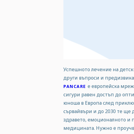
Успешното лечение на детски
други въпроси и предизвикат
е европейска мреж
PANCARE
сигури равен достъп до опти
юноша в Европа след приклю
сървайвъри и до 2030 те ще д
здравето, емоционалното и 
медицината. Нужно е проучв