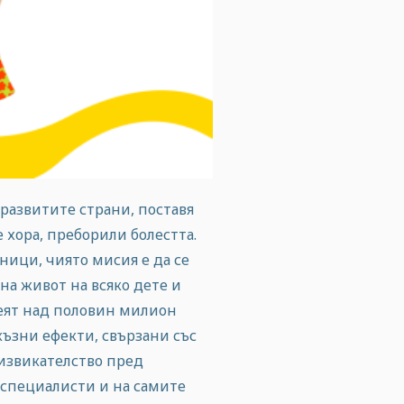
 развитите страни, поставя
 хора, преборили болестта.
ници, чиято мисия е да се
на живот на всяко дете и
веят над половин милион
 къзни ефекти, свързани със
дизвикателство пред
 специалисти и на самите