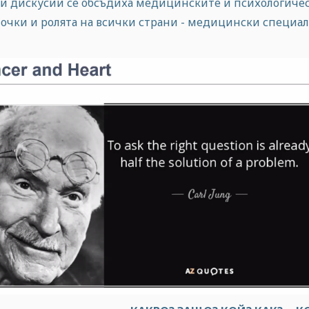
ни дискусии се обсъдиха медицинските и психологичес
точки и ролята на всички страни - медицински специал