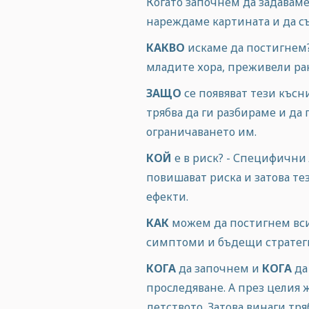
Когато започнем да задавам
нареждаме картината и да с
КАКВО
искаме да постигнем?
младите хора, преживели рак
ЗАЩО
се появяват тези късн
трябва да ги разбираме и да
ограничаването им.
КОЙ
е в риск? - Специфични 
повишават риска и затова те
ефекти.
КАК
можем да постигнем всич
симптоми и бъдещи стратеги
КОГА
да започнем и
КОГА
да
проследяване. А през целия 
детството. Затова винаги тр