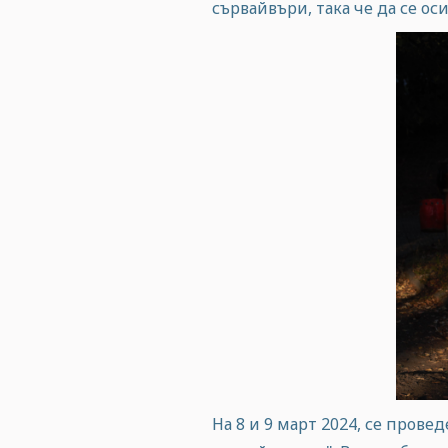
сървайвъри, така че да се о
На 8 и 9 март 2024, се прове