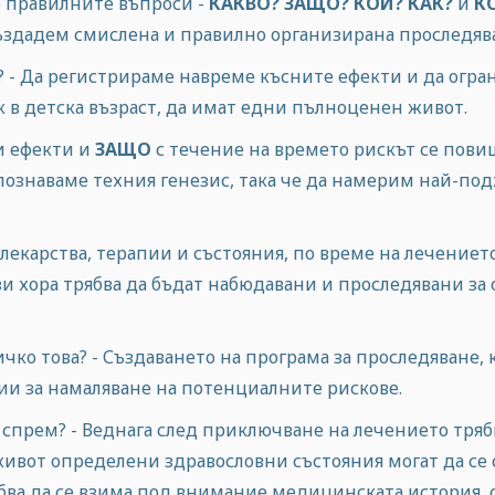
е правилните въпроси -
КАКВО? ЗАЩО? КОЙ? КАК?
и
К
ъздадем смислена и правилно организирана проследяв
 - Да регистрираме навреме късните ефекти и да огра
 в детска възраст, да имат едни пълноценен живот.
и ефекти и
ЗАЩО
с течение на времето рискът се повиша
 познаваме техния генезис, така че да намерим най-п
лекарства, терапии и състояния, по време на лечението
зи хора трябва да бъдат набюдавани и проследявани з
ко това? - Създаването на програма за проследяване, 
и за намаляване на потенциалните рискове.
 спрем? - Веднага след приключване на лечението тряб
живот определени здравословни състояния могат да се 
ябва да се взима под внимание медицинската история, 