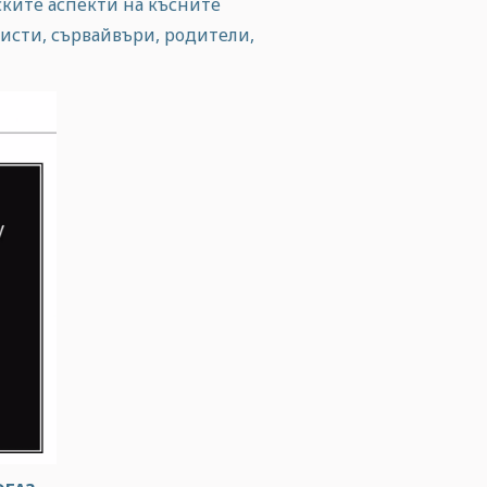
ките аспекти на късните
исти, сървайвъри, родители,