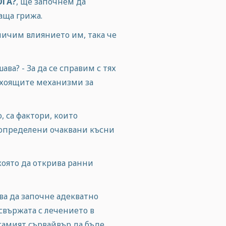
ОГА?
, ще
започнем да
аща грижа.
ничим влиянието им, така че
ва? - За да се справим с тях
одхоящите механизми за
, са фактори, които
а определени очаквани късни
която да открива ранни
ва да започне адекватно
свържата с лечението в
самият сървайвър да бъде