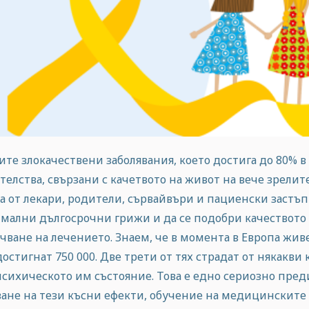
те злокачествени заболявания, което достига до 80% в
елства, свързани с качетвото на живот на вече зрелите
а от лекари, родители, сървайвъри и пациенски застъп
мални дългосрочни грижи и да се подобри качеството 
чване на лечението. Знаем, че в момента в Европа жи
остигнат 750 000. Две трети от тях страдат от някакви
психическото им състояние. Това е едно сериозно пре
ане на тези късни ефекти, обучение на медицинските