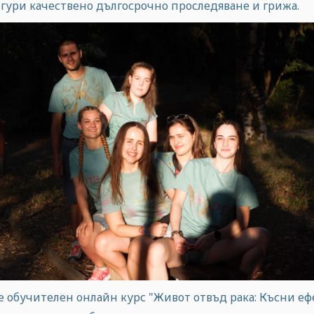
сигури качествено дългосрочно проследяване и грижа.
де обучителен онлайн курс "Живот отвъд рака: Късни еф