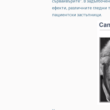
сървайвърите". В задълбоче
ефекти, различните гледни 
пациентски застъпници.