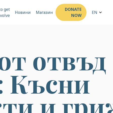
o get
DONATE
Новини
Магазин
EN
nvolve
NOW
от отвъд
: Късни
ти и гри