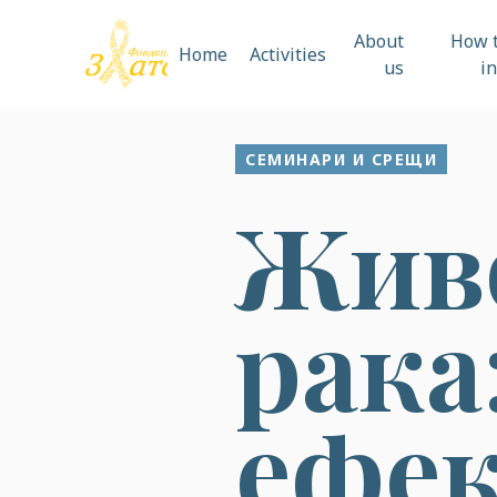
About
How t
Home
Activities
us
i
СЕМИНАРИ И СРЕЩИ
Жив
рака
ефек